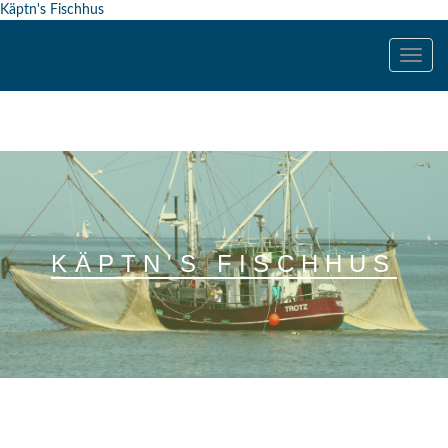
Käptn's Fischhus
Toggle
navig
KÄPTN'S FISCHHUS