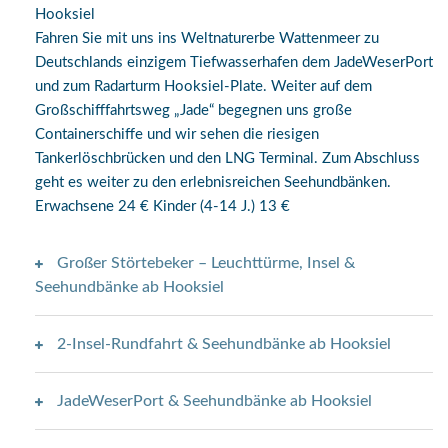
Hooksiel
Fahren Sie mit uns ins Weltnaturerbe Wattenmeer zu
Deutschlands einzigem Tiefwasserhafen dem JadeWeserPort
und zum Radarturm Hooksiel-Plate. Weiter auf dem
Großschifffahrtsweg „Jade“ begegnen uns große
Containerschiffe und wir sehen die riesigen
Tankerlöschbrücken und den
LNG
Terminal. Zum Abschluss
geht es weiter zu den erlebnisreichen Seehundbänken.
Erwachsene 24 € Kinder (4-14 J.) 13 €
Großer Störtebeker – Leuchttürme, Insel &
Seehundbänke ab Hooksiel
2-Insel-Rundfahrt & Seehundbänke ab Hooksiel
Auf den Spuren alter gefürchteter Seeräuber fahren wir mit
Ihnen zum Leuchtturm „Hooksiel-Plate“. Danach erleben Sie
JadeWeserPort & Seehundbänke ab Hooksiel
aus nächster Nähe die Seehundbänke im Weltnaturerbe
Eine Seefahrt, die ist lustig eine Seefahrt, die ist schön….eine
Wattenmeer unterhalb der Insel Mellum. Im Anschluss an das
Seefahrt durch den Nationalpark Wattenmeer zu den Inseln